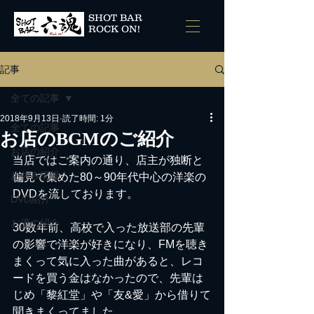
SHOT BAR
ROCK ON!
記事
全ての記事
2018年9月13日
読了時間: 1分
全ての記事
お店のBGMのご紹介
お店の紹介
当店ではご案内の通り、店主が独断と
お休み情報
偏見で集めた80～90年代中心の洋楽の
DVDを流しております。
DVD紹介
お酒の紹介
30数年前、高校で入った放送部の先輩
の影響で洋楽が好きになり、FMを聴き
まくって気に入った曲があると、レコ
ードを買う金はなかったので、先輩は
じめ「黎紅堂」や「友&愛」から借りて
聞きまくってました。