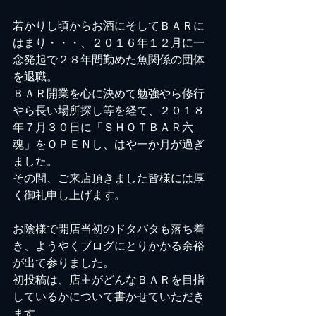
若かりし頃からお酒にそしてＢＡＲに
はまり・・・、２０１６年１２月に一
念発起で２８年間勤めた魚関係の団体
を退職。
ＢＡＲ開業を心に決めて勉強やら修行
やら長い場所探し等を経て、２０１８
年７月３０日に「ＳＨＯＴＢＡＲ六
魂」をＯＰＥＮし、はや一か月が過ぎ
ました。
その間、ご来店頂きました皆様には厚
く御礼申し上げます。
お陰様で開店当初のドタバタも落ち着
き、ようやくブログにとりかかる余裕
が出て参りました。
初投稿は、店主がどんなＢＡＲを目指
しているかについて書かせていただき
ます。