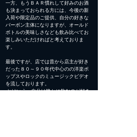
一方、もうＢＡＲ慣れして好みのお酒
も決まっておられる方には、今後の新
入荷や限定品のご提供、自分の好きな
バーボン主体になりますが、オールド
ボトルの美味しさなども飲み比べてお
楽しみいただければと考えておりま
す。
最後ですが、店では昔から店主が好き
だった８０～９０年代中心のの洋楽ポ
ップスやロックのミュージックビデオ
を流しております。
 とはいえ、自分は静かに飲むのが好き
なので音量は普通に会話が聞こえるく
らいです。
「懐かしい洋楽を観ながら聴きなが
ら、ゆっくり好きなお酒を飲みつつリ
ラックスしていただける店」