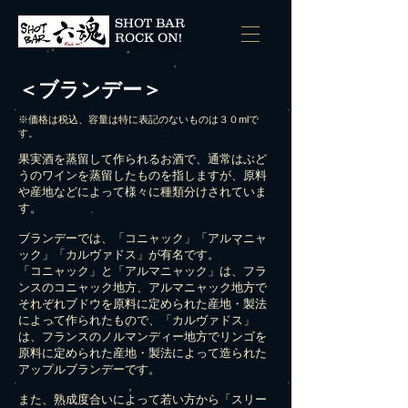
SHOT BAR
ROCK ON!
＜ブランデー＞
※価格は税込、容量は特に表記のないものは３０mlで
す。
果実酒を蒸留して作られるお酒で、通常はぶど
うのワインを蒸留したものを指しますが、原料
や産地などによって様々に種類分けされていま
す。
ブランデーでは、「コニャック」「アルマニャ
ック」「カルヴァドス」が有名です。
「コニャック」と「アルマニャック」は、フラ
ンスのコニャック地方、アルマニャック地方で
それぞれブドウを原料に定められた産地・製法
によって作られたもので、「カルヴァドス」
は、フランスのノルマンディー地方でリンゴを
原料に定められた産地・製法によって造られた
アップルブランデーです。
また、熟成度合いによって若い方から「スリー